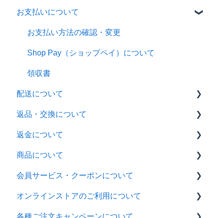
お支払いについて
注文後の流れ
注文の変更・キャンセル
お支払い方法の確認・変更
ギフトラッピング
Shop Pay（ショップペイ）について
領収書
配送について
返品・交換について
お届け方法・お届け時期
返金について
送料
返品・交換の流れ
商品について
返品方法
返金の流れ
会員サービス・クーポンについて
返送先
入荷・在庫
オンラインストアのご利用について
商品に不良があった場合について
サイズ
会員サービス
各種ご注文キャンペーンについて
化粧品について
アカウントのご利用について