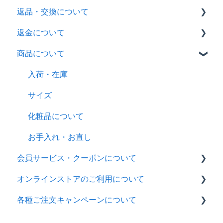
返品・交換について
ギフトラッピング
Shop Pay（ショップペイ）について
お届け方法・お届け時期
返金について
領収書
送料
返品・交換の流れ
商品について
返品方法
返金の流れ
返送先
入荷・在庫
商品に不良があった場合について
サイズ
化粧品について
お手入れ・お直し
会員サービス・クーポンについて
オンラインストアのご利用について
会員サービス
各種ご注文キャンペーンについて
アカウントのご利用について
レビュー
往復送料無料キャンペーン